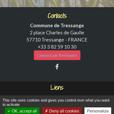
Contacts
Commune de Tressange
2 place Charles de Gaulle
57710 Tressange - FRANCE
+33 3 82 59 10 30
Contact par formulaire
Liens
Caisse d'Allocations Familiales - CAF
This site uses cookies and gives you control over what you want
to activate
Caisse Nationale des Prestations Familiales
OK, accept all
Deny all cookies
Personalize
Caisse Primaire d'Assurance Maladie - CPAM