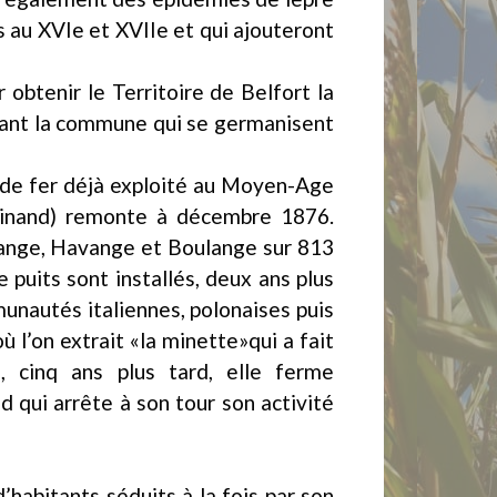
s au XVIe et XVIIe et qui ajouteront
 obtenir le Territoire de Belfort la
rmant la commune qui se germanisent
i de fer déjà exploité au Moyen-Age
rdinand) remonte à décembre 1876.
ssange, Havange et Boulange sur 813
puits sont installés, deux ans plus
unautés italiennes, polonaises puis
ù l’on extrait «la minette»qui a fait
, cinq ans plus tard, elle ferme
 qui arrête à son tour son activité
’habitants séduits à la fois par son