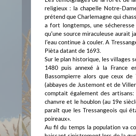
religieux : la chapelle Notre-Dam
prétend que Charlemagne qui chassait
a fort longtemps, une sécheresse 
qu’une source miraculeuse aurait jai
l’eau continue à couler. A Tressang
Pièta datant de 1693.
Sur le plan historique, les village
1480 puis annexé à la France e
Bassompierre alors que ceux de 
(abbayes de Justemont et de Ville
comptait également des artisans: m
chanvre et le houblon (au 19e siècl
paraît que les Tressangeois qui é
poireaux».
Au fil du temps la population va 
baissant sinistrement lors de la g