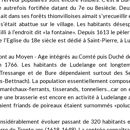
e autrefois fortifiée datant du 7e ou 8esiècle. De
 dans ses forêts thionvilloises aimait s’yrecueillir e
s’était abattue sur le village. Les habitants déses
lli à l’endroit dit «la fontaine». Depuis 1613 le pèl
e l’Eglise du 18e siècle est dédié à Saint-Pierre, à 
s sont au Moyen - Age intégrés au Comté puis Duché de
n 1766. Les habitants de Ludelange ont longte
Tressange et de Bure dépendaient surtout des Sei
rs-Bettnach). La population essentiellement compos
aréchaux-ferrants, tisserands, tonneliers…car on é
e une brasserie est encore en activité à Ludelange ai
taient friands de poireaux étaient surnommés «poluc
considérablement évoluer passant de 320 habitants e
uerre de Trente ans (1618-1648). La contrée connaît