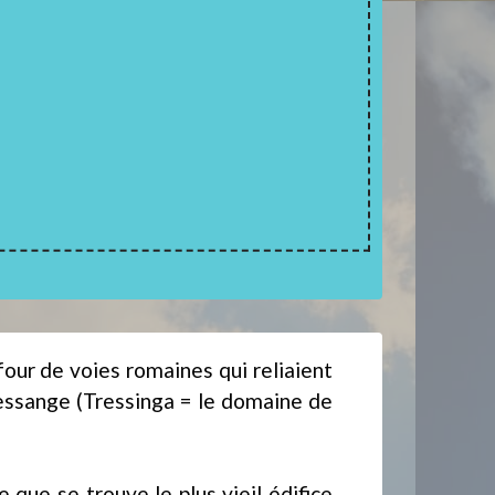
ur de voies romaines qui reliaient
ressange (Tressinga = le domaine de
 que se trouve le plus vieil édifice