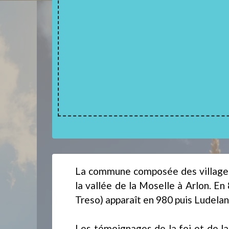
La commune composée des villages 
la vallée de la Moselle à Arlon. E
Treso) apparaît en 980 puis Ludela
Les témoignages de la foi et de la 