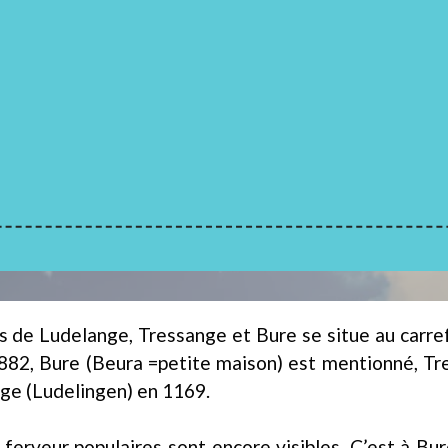
de Ludelange, Tressange et Bure se situe au carrefo
n 882, Bure (Beura =petite maison) est mentionné, T
nge (Ludelingen) en 1169.
ferveur populaires sont encore visibles. C’est à Bure