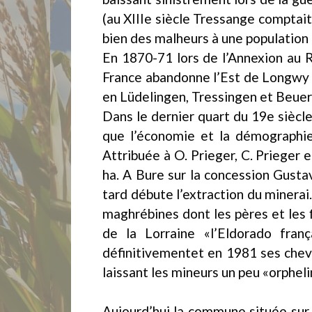
(au XIIIe siècle Tressange comptait
bien des malheurs à une population 
En 1870-71 lors de l’Annexion au Re
France abandonne l’Est de Longwy à
en Lüdelingen, Tressingen et Beuern
Dans le dernier quart du 19e siècl
que l’économie et la démographie
Attribuée à O. Prieger, C. Prieger
ha. A Bure sur la concession Gusta
tard débute l’extraction du minera
maghrébines dont les pères et les fi
de la Lorraine «l’Eldorado fran
définitivementet en 1981 ses cheva
laissant les mineurs un peu «orpheli
Aujourd’hui la commune située sur l