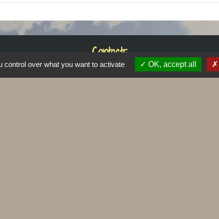
Contacts
 control over what you want to activate
OK, accept all
Commune de Tressange
2 place Charles de Gaulle
57710 Tressange - FRANCE
+33 3 82 59 10 30
Contact par formulaire
Liens
ons Familiales - CAF