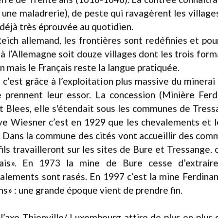
 une maladrerie), de peste qui ravagèrent les village
déjà très éprouvée au quotidien.
ich allemand, les frontières sont redéfinies et pour
 l’Allemagne soit douze villages dont les trois fo
 mais le Français reste la langue pratiquée.
e c’est grâce à l’exploitation plus massive du minera
 prennent leur essor. La concession (Minière Fe
 et Blees, elle s'étendait sous les communes de Tre
ve Wiesner c’est en 1929 que les chevalements et le 
i. Dans la commune des cités vont accueillir des comm
ls travailleront sur les sites de Bure et Tressange. o
çais». En 1973 la mine de Bure cesse d’extraire
lements sont rasés. En 1997 c’est la mine Ferdinand
ns» : une grande époque vient de prendre fin.
’axe Thionville/ Luxembourg attire de plus en plus d