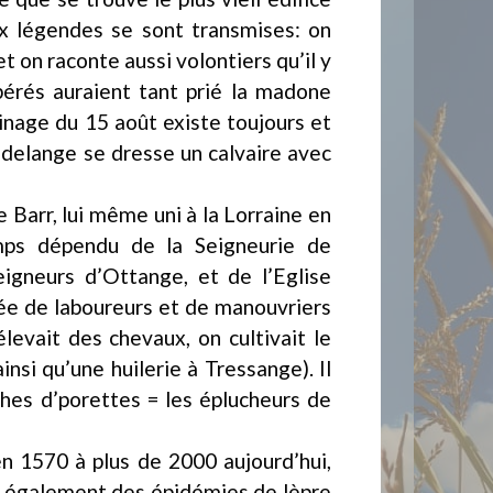
ux légendes se sont transmises: on
t on raconte aussi volontiers qu’il y
pérés auraient tant prié la madone
erinage du 15 août existe toujours et
Ludelange se dresse un calvaire avec
 Barr, lui même uni à la Lorraine en
mps dépendu de la Seigneurie de
gneurs d’Ottange, et de l’Eglise
ée de laboureurs et de manouvriers
levait des chevaux, on cultivait le
nsi qu’une huilerie à Tressange). Il
hes d’porettes = les éplucheurs de
n 1570 à plus de 2000 aujourd’hui,
ra également des épidémies de lèpre