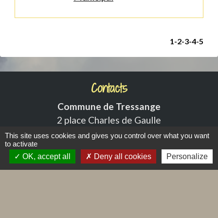
1
-2
-3
-4
-5
Contacts
Commune de Tressange
2 place Charles de Gaulle
57710 Tressange - FRANCE
This site uses cookies and gives you control over what you want
to activate
+33 3 82 59 10 30
OK, accept all
Deny all cookies
Personalize
Contact par formulaire