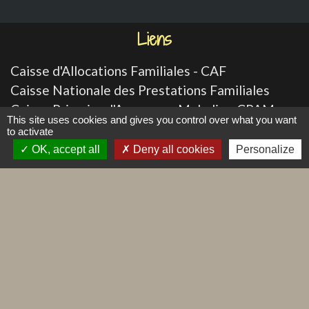
Liens
Caisse d'Allocations Familiales - CAF
Caisse Nationale des Prestations Familiales
Caisse Primaire d'Assurance Maladie - CPAM
This site uses cookies and gives you control over what you want
Géoagglo Thionville
to activate
Impôts.gouv
OK, accept all
Deny all cookies
Personalize
Mentions légales
-
Politique de confidentialité
-
Accessibilité
-
Plan du site
-
Gestion des cookies
Site créé en partenariat avec Réseau des Communes