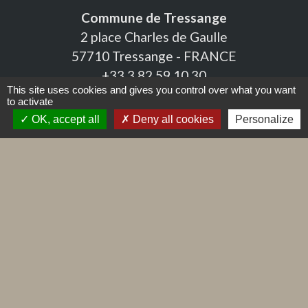
Commune de Tressange
2 place Charles de Gaulle
57710 Tressange - FRANCE
+33 3 82 59 10 30
This site uses cookies and gives you control over what you want
Contact par formulaire
to activate
OK, accept all
Deny all cookies
Personalize
Liens
Caisse d'Allocations Familiales - CAF
Caisse Nationale des Prestations Familiales
Caisse Primaire d'Assurance Maladie - CPAM
Géoagglo Thionville
Impôts.gouv