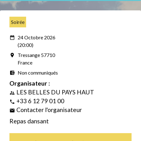
Soirée
24 Octobre 2026
date_range
(20:00)
Tressange 57710
room
France
Non communiqués
account_balance_wallet
Organisateur :
LES BELLES DU PAYS HAUT
supervisor_account
+33 6 12 79 01 00
phone
Contacter l'organisateur
email
Repas dansant