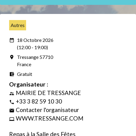
Autres
18 Octobre 2026
date_range
(12:00 - 19:00)
Tressange 57710
room
France
Gratuit
account_balance_wallet
Organisateur :
MAIRIE DE TRESSANGE
supervisor_account
+33 3 82 59 10 30
phone
Contacter l'organisateur
email
WWW.TRESSANGE.COM
computer
Repas à la Salle des Fêtes