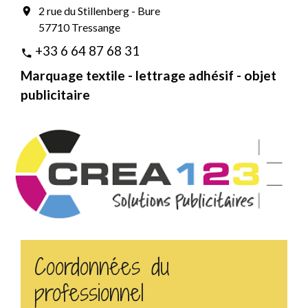
2 rue du Stillenberg - Bure
location_on
57710 Tressange
+33 6 64 87 68 31
phone
Marquage textile - lettrage adhésif - objet
publicitaire
Coordonnées du
professionnel