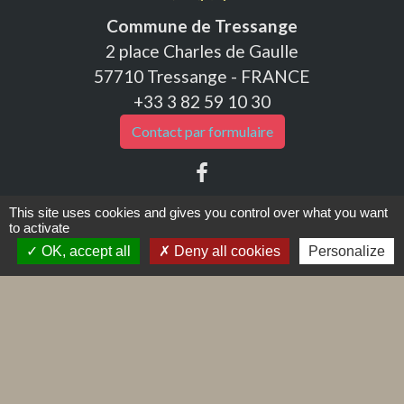
Commune de Tressange
2 place Charles de Gaulle
57710 Tressange - FRANCE
+33 3 82 59 10 30
Contact par formulaire
This site uses cookies and gives you control over what you want
to activate
Liens
OK, accept all
Deny all cookies
Personalize
Caisse d'Allocations Familiales - CAF
Caisse Nationale des Prestations Familiales
Caisse Primaire d'Assurance Maladie - CPAM
Géoagglo Thionville
Impôts.gouv