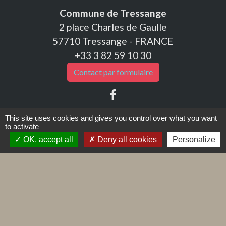
Commune de Tressange
2 place Charles de Gaulle
57710 Tressange - FRANCE
+33 3 82 59 10 30
Contact par formulaire
This site uses cookies and gives you control over what you want
to activate
Liens
OK, accept all
Deny all cookies
Personalize
Caisse d'Allocations Familiales - CAF
Caisse Nationale des Prestations Familiales
Caisse Primaire d'Assurance Maladie - CPAM
Géoagglo Thionville
Impôts.gouv