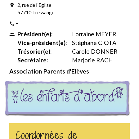
2, rue de l'Eglise
location_on
57710 Tressange
-
phone
Président(e):
Lorraine MEYER
people
Vice-président(e):
Stéphane CIOTA
Trésorier(e):
Carole DONNER
Secrétaire:
Marjorie RACH
Association Parents d'Elèves
Coordonnées de