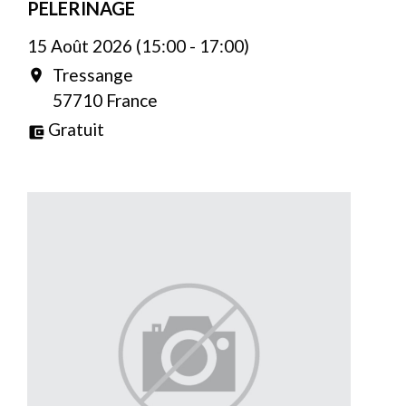
PELERINAGE
15 Août 2026 (15:00 - 17:00)
Tressange
location_on
57710 France
Gratuit
account_balance_wallet