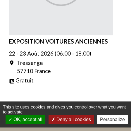
EXPOSITION VOITURES ANCIENNES
22 - 23 Août 2026 (06:00 - 18:00)
Tressange
location_on
57710 France
Gratuit
account_balance_wallet
This site uses cookies and gives you control over what you want
to activate
OK, accept all
Deny all cookies
Personalize
Contacts